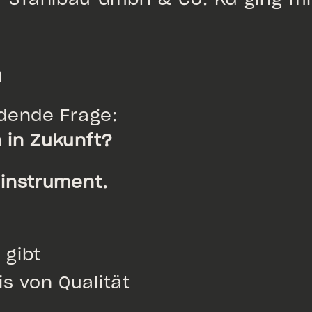
n
dende Frage:
 in Zukunft?
instrument.
 gibt
s von Qualität