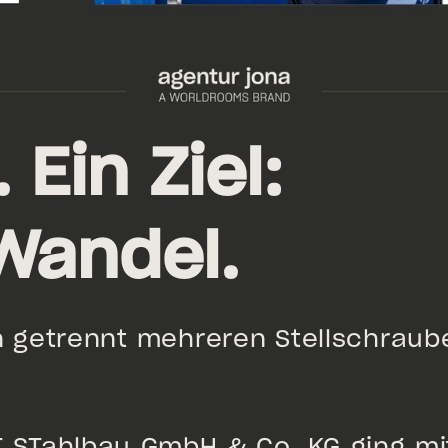
 Ein Ziel:
 Wandel.
 getrennt mehreren Stellschraub
 STahlbau GmbH & Co. KG ging mit