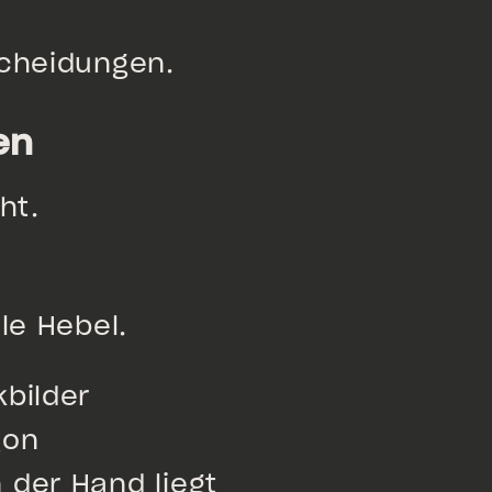
scheidungen.
en
ht.
le Hebel.
kbilder
gon
 der Hand liegt